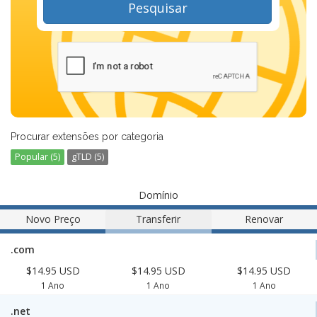
Pesquisar
Procurar extensões por categoria
Popular (5)
gTLD (5)
Domínio
Novo Preço
Transferir
Renovar
.com
$14.95 USD
$14.95 USD
$14.95 USD
1 Ano
1 Ano
1 Ano
.net